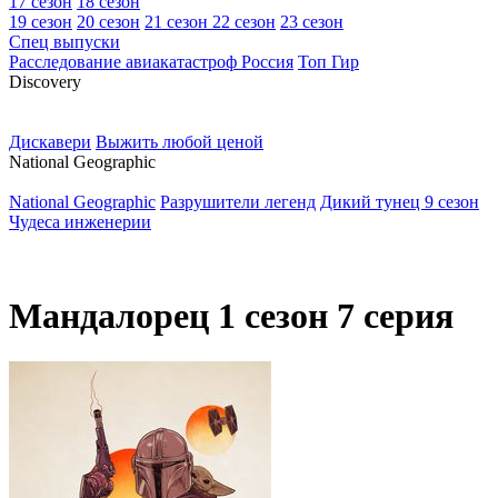
17 сезон
18 сезон
19 сезон
20 сезон
21 сезон
22 сезон
23 сезон
Спец выпуски
Расследование авиакатастроф Россия
Топ Гир
D
iscovery
Дискавери
Выжить любой ценой
N
ational Geographic
National Geographic
Разрушители легенд
Дикий тунец 9 сезон
Чудеса инженерии
Мандалорец 1 сезон 7 серия