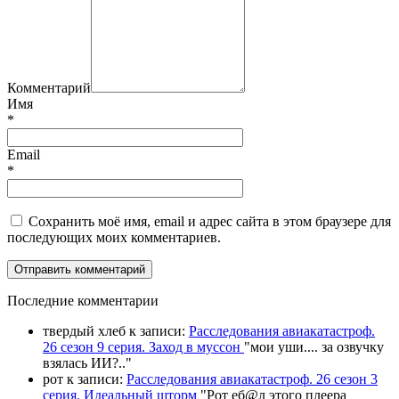
Комментарий
Имя
*
Email
*
Сохранить моё имя, email и адрес сайта в этом браузере для
последующих моих комментариев.
П
оследние комментарии
твердый хлеб
к записи:
Расследования авиакатастроф.
26 сезон 9 серия. Заход в муссон
"
мои уши.... за озвучку
взялась ИИ?
.."
рот
к записи:
Расследования авиакатастроф. 26 сезон 3
серия. Идеальный шторм
"
Рот еб@л этого плеера