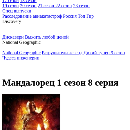
17 сезон
18 сезон
19 сезон
20 сезон
21 сезон
22 сезон
23 сезон
Спец выпуски
Расследование авиакатастроф Россия
Топ Гир
D
iscovery
Дискавери
Выжить любой ценой
N
ational Geographic
National Geographic
Разрушители легенд
Дикий тунец 9 сезон
Чудеса инженерии
Мандалорец 1 сезон 8 серия