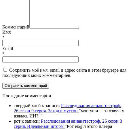
Комментарий
Имя
*
Email
*
Сохранить моё имя, email и адрес сайта в этом браузере для
последующих моих комментариев.
П
оследние комментарии
твердый хлеб
к записи:
Расследования авиакатастроф.
26 сезон 9 серия. Заход в муссон
"
мои уши.... за озвучку
взялась ИИ?
.."
рот
к записи:
Расследования авиакатастроф. 26 сезон 3
серия. Идеальный шторм
"
Рот еб@л этого плеера