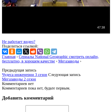
Не работает видео?
Поделиться ссылкой:
Главная
›
Сериалы National Geographic смотреть онлайн,
бесплатно, в хорошем качестве
›
Мегазаводы
›
Предыдущая запись
Чудеса инженерии 3 сезон
Следующая запись
Мегазаводы 2 сезон
Комментариев нет
Комментариев пока нет, будьте первым.
Добавить комментарий