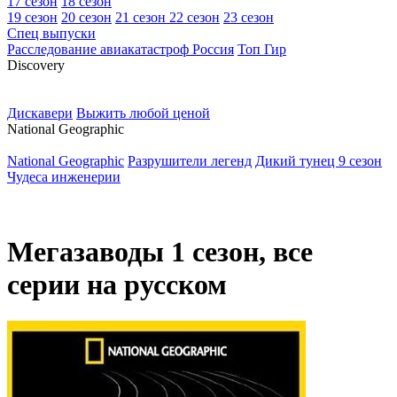
17 сезон
18 сезон
19 сезон
20 сезон
21 сезон
22 сезон
23 сезон
Спец выпуски
Расследование авиакатастроф Россия
Топ Гир
D
iscovery
Дискавери
Выжить любой ценой
N
ational Geographic
National Geographic
Разрушители легенд
Дикий тунец 9 сезон
Чудеса инженерии
Мегазаводы 1 сезон, все
серии на русском