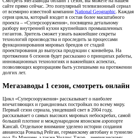
Смотреть Мегазаводы онлайн 1 сезон, вы можете на нашем
сайте прямо сейчас. Это популярный телевизионный сериал
от всемирно известной компании
National Geographic
. Каждая
серия цикла, который входит в состав более масштабного
проекта – «Суперсооружения», посвящена детальному
разбору внутренней кухни крупнейших промышленных
гигантов. Зритель сможет узнать важнейшие секреты
технологий производства и проследить за процессами
функционирования мировых брендов от стадий
проектирования до выпуска продукции с конвейера. На
протяжении 6 сезонов будет рассказано о принципах работы,
инновационных технологиях и важнейших аспектах,
позволяющих корпорациям быть успешными на протяжении
долгих лет.
Мегазаводы 1 сезон, смотреть онлайн
Цикл «Суперсооружения» рассказывает о наиболее
впечатляющих и грандиозных постройках по всему миру.
Первый сезон сериала, увидевший свет в 2004 году,
рассказывает о самых высоких мировых небоскребах, самой
большой плотине и международном японском аэропорте
Кансай. Отдельное внимание уделено истории создания
авианосца Рональд Рейган, германскому автобану и туннелю
под Ла-Маншем, а также Уиллис-Тауэр – американскому