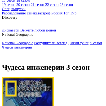
17 сезон
18 сезон
19 сезон
20 сезон
21 сезон
22 сезон
23 сезон
Спец выпуски
Расследование авиакатастроф Россия
Топ Гир
D
iscovery
Дискавери
Выжить любой ценой
N
ational Geographic
National Geographic
Разрушители легенд
Дикий тунец 9 сезон
Чудеса инженерии
Чудеса инженерии 3 сезон