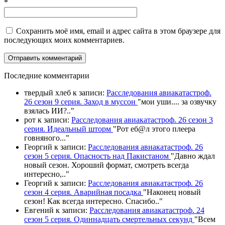
*
Сохранить моё имя, email и адрес сайта в этом браузере для
последующих моих комментариев.
П
оследние комментарии
твердый хлеб
к записи:
Расследования авиакатастроф.
26 сезон 9 серия. Заход в муссон
"
мои уши.... за озвучку
взялась ИИ?
.."
рот
к записи:
Расследования авиакатастроф. 26 сезон 3
серия. Идеальный шторм
"
Рот еб@л этого плеера
говняного.
.."
Георгий
к записи:
Расследования авиакатастроф. 26
сезон 5 серия. Опасность над Пакистаном
"
Давно ждал
новый сезон. Хороший формат, смотреть всегда
интересно,
.."
Георгий
к записи:
Расследования авиакатастроф. 26
сезон 4 серия. Аварийная посадка
"
Наконец новый
сезон! Как всегда интересно. Спасибо
.."
Евгений
к записи:
Расследования авиакатастроф. 24
сезон 5 серия. Одиннадцать смертельных секунд
"
Всем