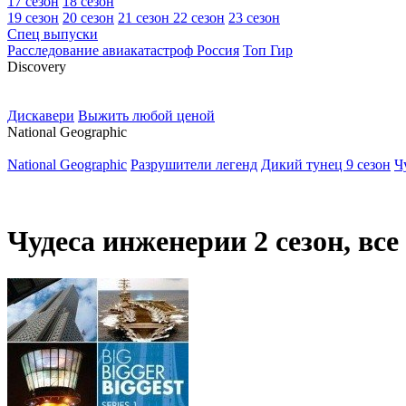
17 сезон
18 сезон
19 сезон
20 сезон
21 сезон
22 сезон
23 сезон
Спец выпуски
Расследование авиакатастроф Россия
Топ Гир
D
iscovery
Дискавери
Выжить любой ценой
N
ational Geographic
National Geographic
Разрушители легенд
Дикий тунец 9 сезон
Ч
Чудеса инженерии 2 сезон, все