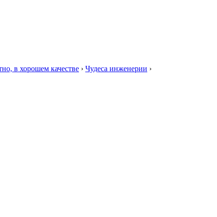
тно, в хорошем качестве
›
Чудеса инженерии
›