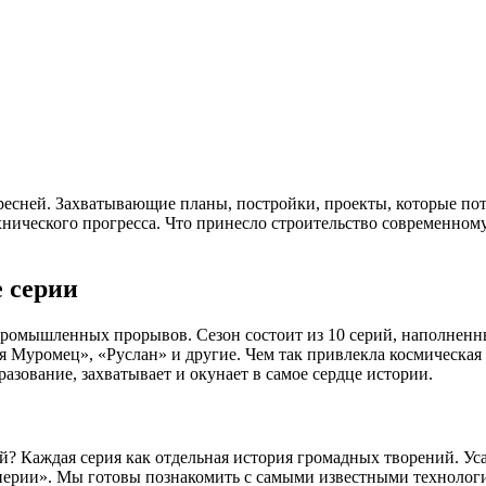
ресней. Захватывающие планы, постройки, проекты, которые пот
хнического прогресса. Что принесло строительство современному
е серии
промышленных прорывов. Сезон состоит из 10 серий, наполненн
я Муромец», «Руслан» и другие. Чем так привлекла космическая
азование, захватывает и окунает в самое сердце истории.
й? Каждая серия как отдельная история громадных творений. Уса
женерии». Мы готовы познакомить с самыми известными техноло