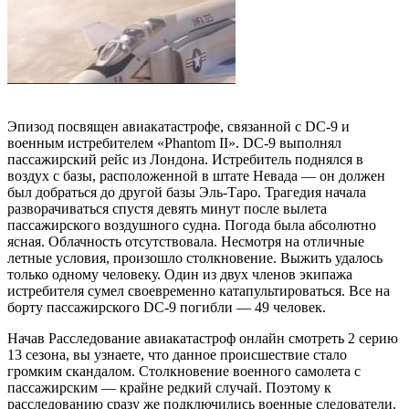
Эпизод посвящен авиакатастрофе, связанной с DC-9 и
военным истребителем «Phantom II». DC-9 выполнял
пассажирский рейс из Лондона. Истребитель поднялся в
воздух с базы, расположенной в штате Невада — он должен
был добраться до другой базы Эль-Таро. Трагедия начала
разворачиваться спустя девять минут после вылета
пассажирского воздушного судна. Погода была абсолютно
ясная. Облачность отсутствовала. Несмотря на отличные
летные условия, произошло столкновение. Выжить удалось
только одному человеку. Один из двух членов экипажа
истребителя сумел своевременно катапультироваться. Все на
борту пассажирского DC-9 погибли — 49 человек.
Начав Расследование авиакатастроф онлайн смотреть 2 серию
13 сезона, вы узнаете, что данное происшествие стало
громким скандалом. Столкновение военного самолета с
пассажирским — крайне редкий случай. Поэтому к
расследованию сразу же подключились военные следователи.