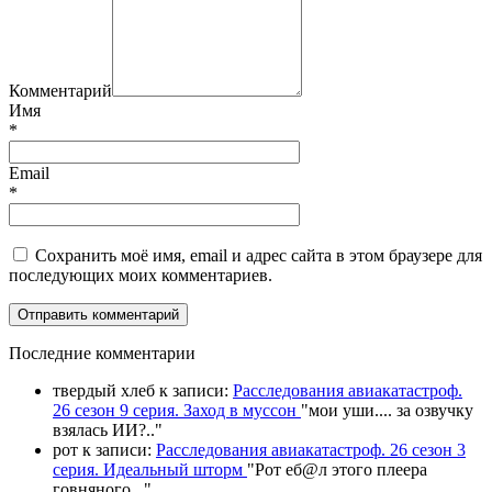
Комментарий
Имя
*
Email
*
Сохранить моё имя, email и адрес сайта в этом браузере для
последующих моих комментариев.
П
оследние комментарии
твердый хлеб
к записи:
Расследования авиакатастроф.
26 сезон 9 серия. Заход в муссон
"
мои уши.... за озвучку
взялась ИИ?
.."
рот
к записи:
Расследования авиакатастроф. 26 сезон 3
серия. Идеальный шторм
"
Рот еб@л этого плеера
говняного.
.."