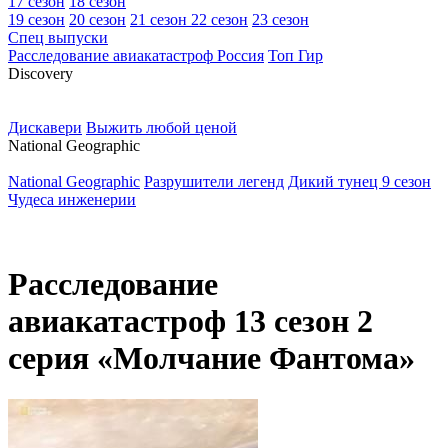
17 сезон
18 сезон
19 сезон
20 сезон
21 сезон
22 сезон
23 сезон
Спец выпуски
Расследование авиакатастроф Россия
Топ Гир
D
iscovery
Дискавери
Выжить любой ценой
N
ational Geographic
National Geographic
Разрушители легенд
Дикий тунец 9 сезон
Чудеса инженерии
Расследование
авиакатастроф 13 сезон 2
серия «Молчание Фантома»