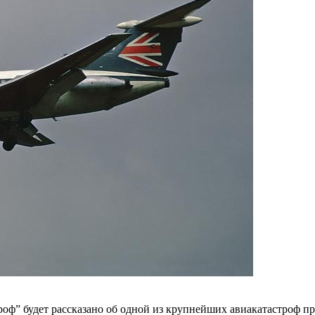
троф” будет рассказано об одной из крупнейших авиакатастроф п