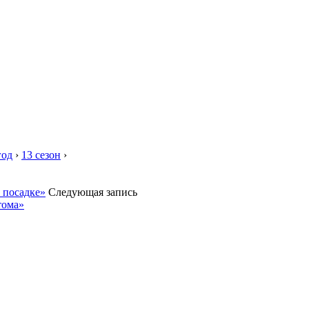
год
›
13 сезон
›
 посадке»
Следующая запись
тома»