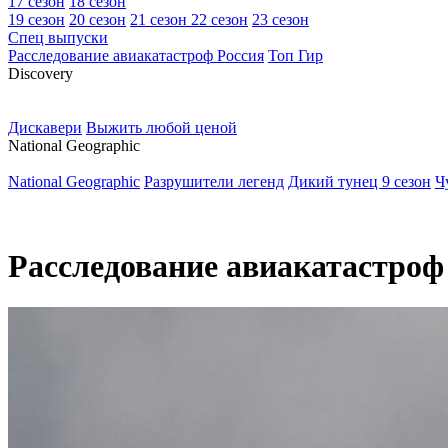
17 сезон
18 сезон
19 сезон
20 сезон
21 сезон
22 сезон
23 сезон
Спец выпуски
Расследование авиакатастроф Россия
Топ Гир
D
iscovery
Дискавери
Выжить любой ценой
N
ational Geographic
National Geographic
Разрушители легенд
Дикий тунец 9 сезон
Ч
Расследование авиакатастроф 