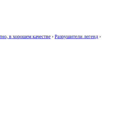
тно, в хорошем качестве
›
Разрушители легенд
›