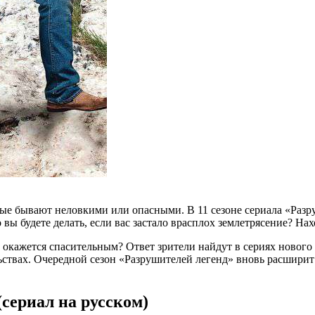
ые бывают неловкими или опасными. В 11 сезоне сериала «Раз
вы будете делать, если вас застало врасплох землетрясение? На
о окажется спасительным? Ответ зрители найдут в сериях новог
твах. Очередной сезон «Разрушителей легенд» вновь расширит к
(сериал на русском)