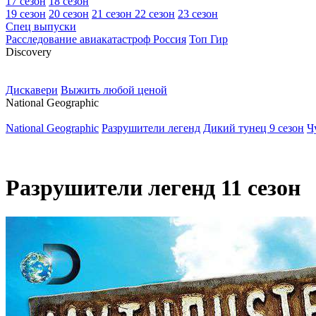
17 сезон
18 сезон
19 сезон
20 сезон
21 сезон
22 сезон
23 сезон
Спец выпуски
Расследование авиакатастроф Россия
Топ Гир
D
iscovery
Дискавери
Выжить любой ценой
N
ational Geographic
National Geographic
Разрушители легенд
Дикий тунец 9 сезон
Ч
Разрушители легенд 11 сезон