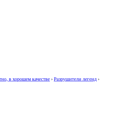
тно, в хорошем качестве
›
Разрушители легенд
›