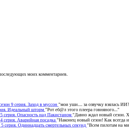
ля последующих моих комментариев.
сезон 9 серия. Заход в муссон
"
мои уши.... за озвучку взялась ИИ
серия. Идеальный шторм
"
Рот еб@л этого плеера говняного.
.."
н 5 серия. Опасность над Пакистаном
"
Давно ждал новый сезон. Х
 4 серия. Аварийная посадка
"
Наконец новый сезон! Как всегда 
н 5 серия. Одиннадцать смертельных секунд
"
Всем пилотам на ми