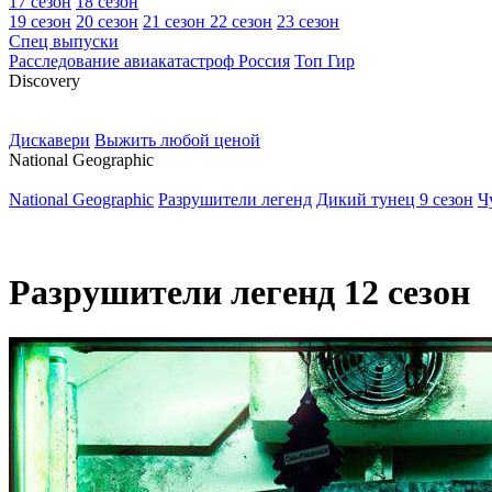
17 сезон
18 сезон
19 сезон
20 сезон
21 сезон
22 сезон
23 сезон
Спец выпуски
Расследование авиакатастроф Россия
Топ Гир
D
iscovery
Дискавери
Выжить любой ценой
N
ational Geographic
National Geographic
Разрушители легенд
Дикий тунец 9 сезон
Ч
Разрушители легенд 12 сезон