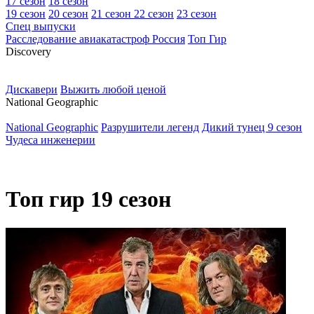
17 сезон
18 сезон
19 сезон
20 сезон
21 сезон
22 сезон
23 сезон
Спец выпуски
Расследование авиакатастроф Россия
Топ Гир
D
iscovery
Дискавери
Выжить любой ценой
N
ational Geographic
National Geographic
Разрушители легенд
Дикий тунец 9 сезон
Чудеса инженерии
Топ гир 19 сезон