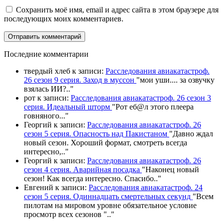
Сохранить моё имя, email и адрес сайта в этом браузере для
последующих моих комментариев.
П
оследние комментарии
твердый хлеб
к записи:
Расследования авиакатастроф.
26 сезон 9 серия. Заход в муссон
"
мои уши.... за озвучку
взялась ИИ?
.."
рот
к записи:
Расследования авиакатастроф. 26 сезон 3
серия. Идеальный шторм
"
Рот еб@л этого плеера
говняного.
.."
Георгий
к записи:
Расследования авиакатастроф. 26
сезон 5 серия. Опасность над Пакистаном
"
Давно ждал
новый сезон. Хороший формат, смотреть всегда
интересно,
.."
Георгий
к записи:
Расследования авиакатастроф. 26
сезон 4 серия. Аварийная посадка
"
Наконец новый
сезон! Как всегда интересно. Спасибо
.."
Евгений
к записи:
Расследования авиакатастроф. 24
сезон 5 серия. Одиннадцать смертельных секунд
"
Всем
пилотам на мировом уровне обязательное условие
просмотр всех сезонов "
.."